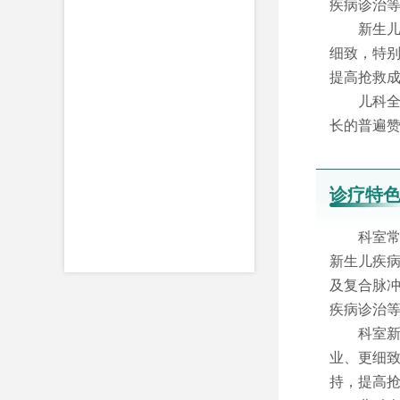
疾病诊治
新生儿
细致，特
提高抢救
儿科全
长的普遍
诊疗特
科室
新生儿疾
及复合脉
疾病诊治
科室新
业、更细
持，提高