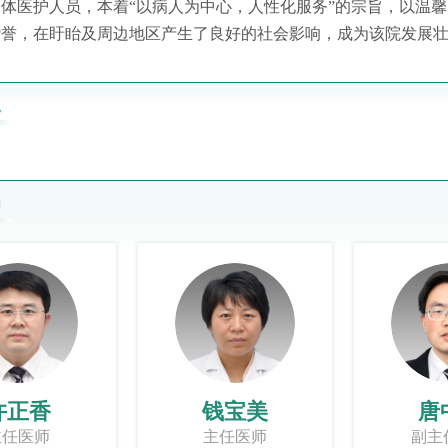
体医护人员，本着“以病人为中心，人性化服务”的宗旨，以温
赞誉，在盱眙及周边地区产生了良好的社会影响，成为该院发展
务
绍
许正香
钱宝美
唐
主任医师
主任医师
副主