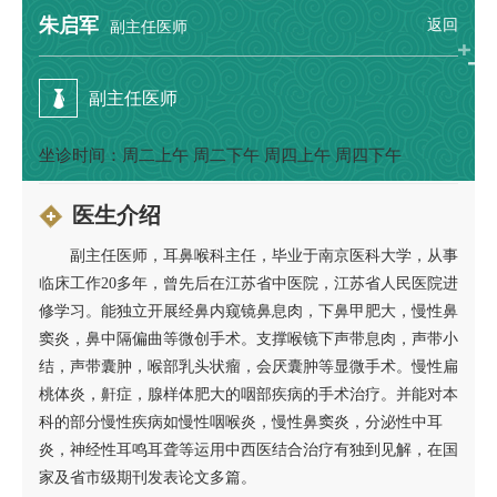
朱启军
返回
副主任医师
副主任医师
坐诊时间：周二上午 周二下午 周四上午 周四下午
医生介绍
副主任医师，耳鼻喉科主任，毕业于南京医科大学，从事
临床工作20多年，曾先后在江苏省中医院，江苏省人民医院进
修学习。能独立开展经鼻内窥镜鼻息肉，下鼻甲肥大，慢性鼻
窦炎，鼻中隔偏曲等微创手术。支撑喉镜下声带息肉，声带小
结，声带囊肿，喉部乳头状瘤，会厌囊肿等显微手术。慢性扁
桃体炎，鼾症，腺样体肥大的咽部疾病的手术治疗。并能对本
科的部分慢性疾病如慢性咽喉炎，慢性鼻窦炎，分泌性中耳
炎，神经性耳鸣耳聋等运用中西医结合治疗有独到见解，在国
家及省市级期刊发表论文多篇。